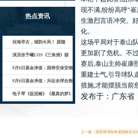
现不满,纷纷高呼"
热点资讯
生激烈言语冲突。好
化。
这场平局对于泰山队
丝海寻古，域韵今风！ 跟随
更加剧了危机。不过
《魔域口袋版》感受泉州文化魅力
演员张予曦COS《三角洲》骇
赛后,泰山主帅崔康
爪：白色短发又美又飒!
9月6日基金净值：国寿安保安锦
重建士气,引导球队
纯债一年定开债最新净值1.02
9月6日基金净值：兴证全球合衡
措施,才能摆脱当前
三年持有混合A最新净值0.63
电子琴《捉泥鳅》《最真的梦》
发布于：广东省
《相见无几时》《我想有个家》《小
上一篇：
国安球员阮奇龙因缺乏出