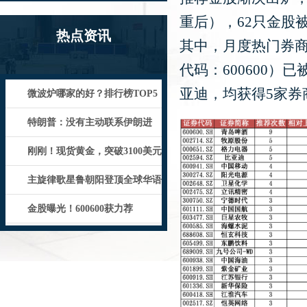
重后），62只金股
热点资讯
其中，月度热门券商
代码：600600）
亚迪，均获得5家券
微波炉哪家的好？排行榜TOP5
机型实测一览，选购必看！_设计
特朗普：没有主动联系伊朗进
行“和平谈判”，“没什么心情”！
刚刚！现货黄金，突破3100美元
主旋律歌星鲁朝阳登顶全球华语
流行音乐金曲榜50冠王
金股曝光！600600获力荐