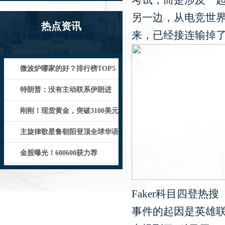
考试，而是涉及一
另一边，从电竞世界
热点资讯
来，已经接连输掉了两
微波炉哪家的好？排行榜TOP5
机型实测一览，选购必看！_设计
特朗普：没有主动联系伊朗进
行“和平谈判”，“没什么心情”！
刚刚！现货黄金，突破3100美元
主旋律歌星鲁朝阳登顶全球华语
流行音乐金曲榜50冠王
金股曝光！600600获力荐
Faker科目四登热搜
事件的起因是英雄