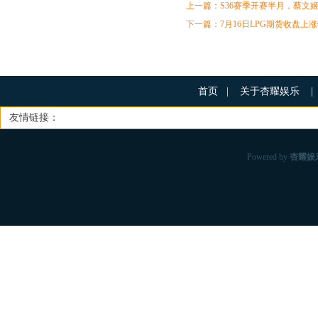
上一篇：
S36赛季开赛半月，蔡文
下一篇：
7月16日LPG期货收盘上涨0
首页
|
关于杏耀娱乐
|
友情链接：
Powered by
杏耀娱