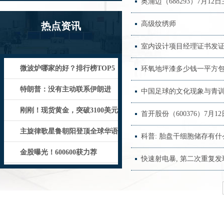
奥浦迈（688293）7月12
高级纹绣师
热点资讯
室内设计项目经理证书发
微波炉哪家的好？排行榜TOP5
环氧地坪漆多少钱一平方
机型实测一览，选购必看！_设计
特朗普：没有主动联系伊朗进
中国足球的文化现象与青训
行“和平谈判”，“没什么心情”！
刚刚！现货黄金，突破3100美元
首开股份（600376）7月1
主旋律歌星鲁朝阳登顶全球华语
科普: 胎盘干细胞储存有什
流行音乐金曲榜50冠王
金股曝光！600600获力荐
快速射电暴, 第二次重复发现